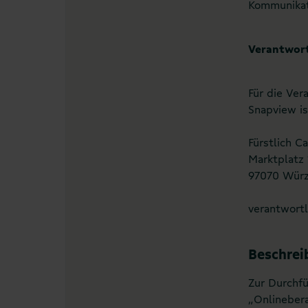
Kommunikat
Verantwort
Für die Ve
Snapview is
Fürstlich C
Marktplatz 
97070 Wür
verantwortl
Beschrei
Zur Durchf
„Onlineber