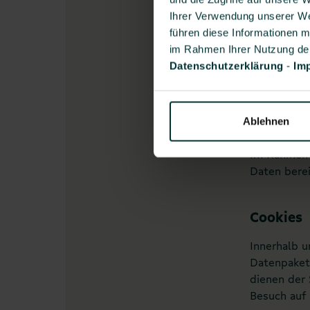
Über Uns
mit dem be
Ihrer Verwendung unserer We
Kontakt
-durchführ
führen diese Informationen m
im Rahmen Ihrer Nutzung de
Datenschutzerklärung
 - 
Im
Einwilli
Eine über 
Daten erfol
Ablehnen
unserer Web
Im Rahmen d
Daten berei
Cookies
Innerhalb 
Datenpaket
dienen der
Besuch auf