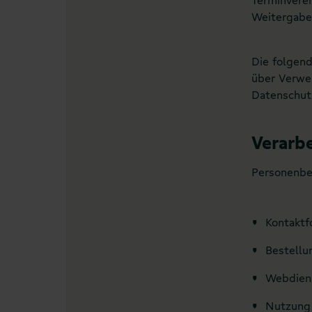
Weitergabe 
Die folgen
über Verwei
Datenschutz
Verarb
Personenbe
‣
Kontaktf
‣
Bestellu
‣
Webdiens
‣
Nutzung 