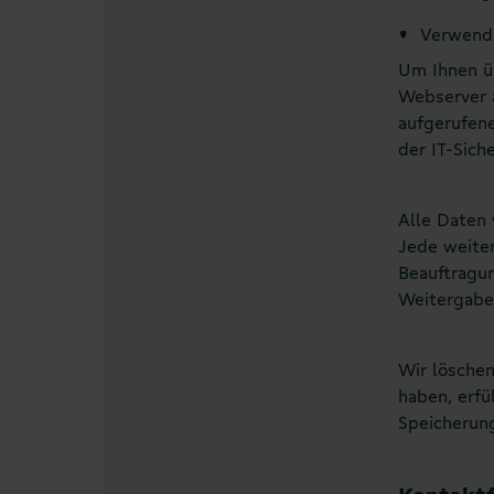
‣
Verwendu
Um Ihnen ü
Webserver a
aufgerufene
der IT-Sich
Alle Daten 
Jede weiter
Beauftragu
Weitergaben
Wir löschen
haben, erfü
Speicherung