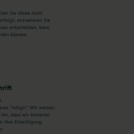
ten Sie diese nicht
erfolgt, entnehmen Sie
kies entscheiden, kann
rden können.
rift
r
ces "inSign“. Wir weisen
in, dass wir keinerlei
 Ihre Einwilligung.
er