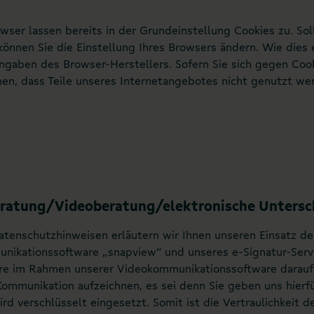
ser lassen bereits in der Grundeinstellung Cookies zu. Soll
önnen Sie die Einstellung Ihres Browsers ändern. Wie dies 
ngaben des Browser-Herstellers. Sofern Sie sich gegen Coo
en, dass Teile unseres Internetangebotes nicht genutzt we
ratung/Videoberatung/elektronische Untersch
atenschutzhinweisen erläutern wir Ihnen unseren Einsatz de
nikationssoftware „snapview“ und unseres e-Signatur-Servi
e im Rahmen unserer Videokommunikationssoftware darauf h
ommunikation aufzeichnen, es sei denn Sie geben uns hierfür
rd verschlüsselt eingesetzt. Somit ist die Vertraulichkeit d