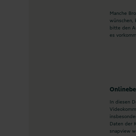
Manche Brow
wünschen, k
bitte den A
es vorkomm
Onlinebe
In diesen D
Videokommu
insbesonder
Daten der K
snapview wi