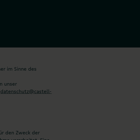
her im Sinne des
n unser
e
datenschutz@castell-
ür den Zweck der
me verarbeitet. Eine