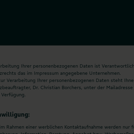
arbeitung Ihrer personenbezogenen Daten ist Verantwortlic
zrechts das im Impressum angegebene Unternehmen.
zur Verarbeitung Ihrer personenbezogenen Daten steht Ihne
beauftragter, Dr. Christian Borchers, unter der Mailadress
 Verfügung.
willigung:
 im Rahmen einer werblichen Kontaktaufnahme werden nur f
inbarung, Information, Beratung, Angebot bzw. Werbemaßnah