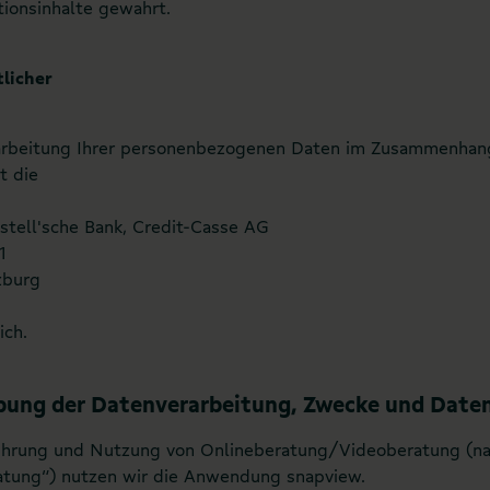
ionsinhalte gewahrt.
licher
rarbeitung Ihrer personenbezogenen Daten im Zusammenhan
t die
astell'sche Bank, Credit-Casse AG
1
zburg
ich.
bung der Datenverarbeitung, Zwecke und Date
ührung und Nutzung von Onlineberatung/Videoberatung (na
atung“) nutzen wir die Anwendung snapview.