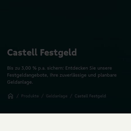
Castell Festgeld
Bis zu 3,00 % p.a. sichern: Entdecken Sie unsere
Festgeldangebote, Ihre zuverlässige und planbare
Geldanlage.
/
Produkte
/
Geldanlage
/
Castell Festgeld